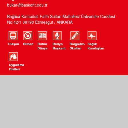
bukar@baskent.edu.tr
Bağlıca Kampüsü Fatih Sultan Mahallesi Üniversite Caddesi
No:42/1 06790 Etimesgut / ANKARA